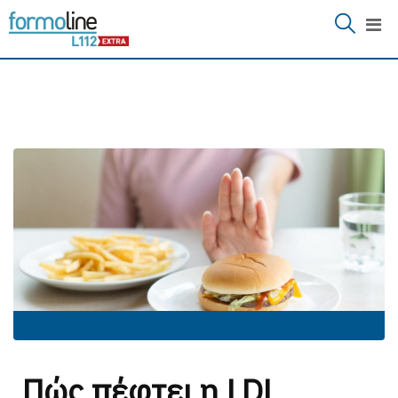
Πώς πέφτει η LDL