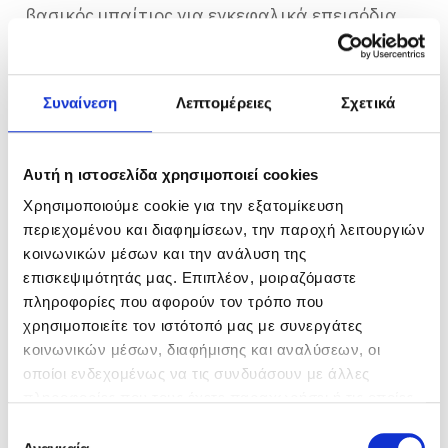
βασικός υπαίτιος για εγκεφαλικά επεισόδια
και καρδιακές προσβολές.
Συναίνεση
Λεπτομέρειες
Σχετικά
Πώς πέφτει η LDL
χοληστερόλη - Tip 4:
Αυτή η ιστοσελίδα χρησιμοποιεί cookies
Προτιμήστε διαλυτές φυτικές
Χρησιμοποιούμε cookie για την εξατομίκευση
ίνες
περιεχομένου και διαφημίσεων, την παροχή λειτουργιών
κοινωνικών μέσων και την ανάλυση της
Οι διαλυτές φυτικές ίνες, σύμφωνα με μελέτες,
επισκεψιμότητάς μας. Επιπλέον, μοιραζόμαστε
βοηθούν στη ρύθμιση των επιπέδων του
πληροφορίες που αφορούν τον τρόπο που
σακχάρου του αίματος και της χοληστερόλης.
χρησιμοποιείτε τον ιστότοπό μας με συνεργάτες
Πηγή διαλυτών ινών αποτελούν τα
κοινωνικών μέσων, διαφήμισης και αναλύσεων, οι
εσπεριδοειδή, το μήλο, τα καρότα, τα
οποίοι ενδεχομένως να τις συνδυάσουν με άλλες
πληροφορίες που τους έχετε παραχωρήσει ή τις οποίες
φασόλια, η βρώμη, καθώς και άλλα.
έχουν συλλέξει σε σχέση με την από μέρους σας χρήση
Επιλογή
των υπηρεσιών τους.