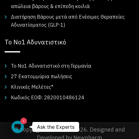
απώλεια βάρους & επίπεδη κοιλιά
Διατήρηση Βάρους μετά από Ενέσιμες Θεραπείες
Αδυνατίσματος (GLP-1)
Το Νο1 Αδυνατιστικό
Το Νο1 Αδυνατιστικό στη Γερμανία
27 Εκατομμύρια πωλήσεις
Κλινικές Μελέτες*
Κωδικός ΕΟΦ: 2820010486124
1
Ask the Experts
Ask the Experts
© Copyright Formoline 2026. Designed and
Developed by Newpharm