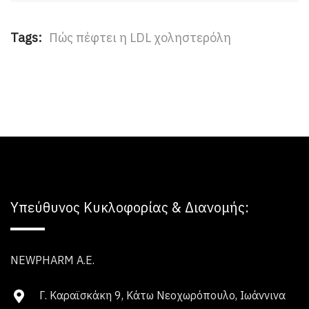
Tags:
Πώς πέφτει η LDL χοληστερόλη
Υπεύθυνος Κυκλοφορίας & Διανομής:
NEWPHARM Α.Ε.
Γ. Καραϊσκάκη 9, Κάτω Νεοχωρόπουλο, Ιωάννινα